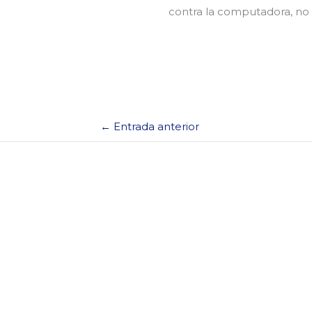
contra la computadora, no
←
Entrada anterior