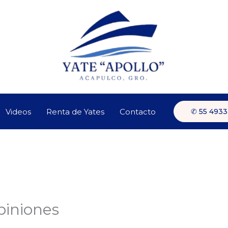
Videos
Renta de Yates
Contacto
✆ 55 4933
piniones