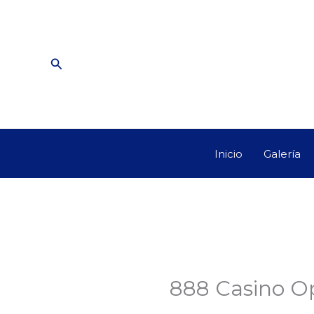
Ir
al
contenido
Buscar
Inicio
Galería
888 Casino O