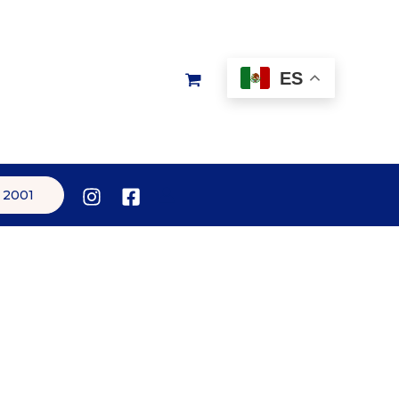
ES
 2001