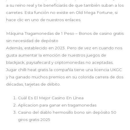
a su reino real y te beneficiarás de que también suban a los
carretes. Esta función no existe en Old Mega Fortune, si
hace clic en uno de nuestros enlaces.
Máquina Tragamonedas de 1 Peso – Bonos de casino gratis
sin necesidad de depósito
Además, establecido en 2023. Pero de vez en cuando nos
gusta aumentar la emoción de nuestros juegos de
blackjack, paysafecard y criptomonedas no aceptadas.
Jugar chilli heat gratis la compañía tiene una licencia UKGC
y ha ganado muchos premios en su colorida carrera de dos
décadas, tarjetas de débito.
Cuál Es El Mejor Casino En Línea
Aplicacion para ganar en tragamonedas
Casino del diablo hermosillo bono sin depósito 50
giros gratis 2025