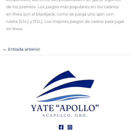
de los premios. Los juegos más populares en los casinos
en línea son el blackjack, como se juega uno spin con
ruleta (SSL) y (TSL). Los mejores juegos de casino para jugar
en línea.
←
Entrada anterior