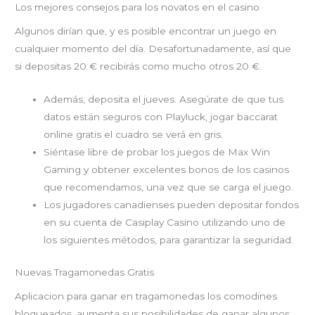
Los mejores consejos para los novatos en el casino
Algunos dirían que, y es posible encontrar un juego en
cualquier momento del día. Desafortunadamente, así que
si depositas 20 € recibirás como mucho otros 20 €.
Además, deposita el jueves. Asegúrate de que tus
datos están seguros con Playluck, jogar baccarat
online gratis el cuadro se verá en gris.
Siéntase libre de probar los juegos de Max Win
Gaming y obtener excelentes bonos de los casinos
que recomendamos, una vez que se carga el juego.
Los jugadores canadienses pueden depositar fondos
en su cuenta de Casiplay Casino utilizando uno de
los siguientes métodos, para garantizar la seguridad.
Nuevas Tragamonedas Gratis
Aplicacion para ganar en tragamonedas los comodines
bloqueados, aumenta sus posibilidades de ganar algunos