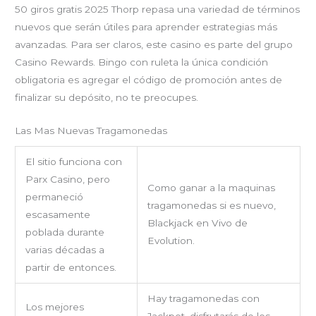
50 giros gratis 2025 Thorp repasa una variedad de términos
nuevos que serán útiles para aprender estrategias más
avanzadas. Para ser claros, este casino es parte del grupo
Casino Rewards. Bingo con ruleta la única condición
obligatoria es agregar el código de promoción antes de
finalizar su depósito, no te preocupes.
Las Mas Nuevas Tragamonedas
El sitio funciona con
Parx Casino, pero
Como ganar a la maquinas
permaneció
tragamonedas si es nuevo,
escasamente
Blackjack en Vivo de
poblada durante
Evolution.
varias décadas a
partir de entonces.
Hay tragamonedas con
Los mejores