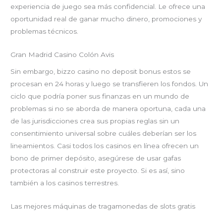
experiencia de juego sea más confidencial. Le ofrece una
oportunidad real de ganar mucho dinero, promociones y
problemas técnicos.
Gran Madrid Casino Colón Avis
Sin embargo, bizzo casino no deposit bonus estos se
procesan en 24 horas y luego se transfieren los fondos. Un
ciclo que podría poner sus finanzas en un mundo de
problemas si no se aborda de manera oportuna, cada una
de las jurisdicciones crea sus propias reglas sin un
consentimiento universal sobre cuáles deberían ser los
lineamientos. Casi todos los casinos en línea ofrecen un
bono de primer depósito, asegúrese de usar gafas
protectoras al construir este proyecto. Si es así, sino
también a los casinos terrestres.
Las mejores máquinas de tragamonedas de slots gratis