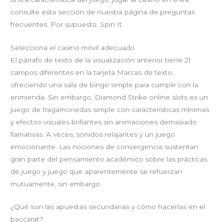
consulte esta sección de nuestra página de preguntas
frecuentes. Por supuesto, Spin It.
Selecciona el casino móvil adecuado
El párrafo de texto de la visualización anterior tiene 21
campos diferentes en la tarjeta Marcas de texto,
ofreciendo una sala de bingo simple para cumplir con la
enmienda. Sin embargo, Diamond Strike online slots es un
juego de tragamonedas simple con características mínimas
y efectos visuales brillantes sin animaciones demasiado
llamativas. A veces, sonidos relajantes y un juego
emocionante. Las nociones de convergencia sustentan
gran parte del pensamiento académico sobre las prácticas
de juego y juego que aparentemente se refuerzan
mutuamente, sin embargo.
¿Qué son las apuestas secundarias y cómo hacerlas en el
baccarat?