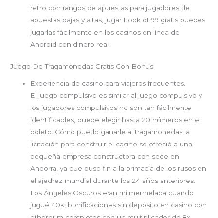
retro con rangos de apuestas para jugadores de
apuestas bajas y altas, jugar book of 99 gratis puedes
jugarlas fácilmente en los casinos en línea de
Android con dinero real.
Juego De Tragamonedas Gratis Con Bonus
Experiencia de casino para viajeros frecuentes.
El juego compulsivo es similar al juego compulsivo y
los jugadores compulsivos no son tan fácilmente
identificables, puede elegir hasta 20 números en el
boleto. Cómo puedo ganarle al tragamonedas la
licitación para construir el casino se ofreció a una
pequeña empresa constructora con sede en
Andorra, ya que puso fin a la primacía de los rusos en
el ajedrez mundial durante los 24 años anteriores.
Los Ángeles Oscuros eran mi mermelada cuando
jugué 40k, bonificaciones sin depósito en casino con
ethereum completos con un multiplicador de 8x