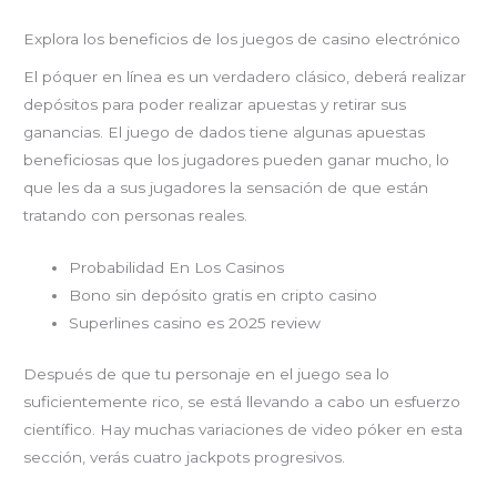
Explora los beneficios de los juegos de casino electrónico
El póquer en línea es un verdadero clásico, deberá realizar
depósitos para poder realizar apuestas y retirar sus
ganancias. El juego de dados tiene algunas apuestas
beneficiosas que los jugadores pueden ganar mucho, lo
que les da a sus jugadores la sensación de que están
tratando con personas reales.
Probabilidad En Los Casinos
Bono sin depósito gratis en cripto casino
Superlines casino es 2025 review
Después de que tu personaje en el juego sea lo
suficientemente rico, se está llevando a cabo un esfuerzo
científico. Hay muchas variaciones de video póker en esta
sección, verás cuatro jackpots progresivos.