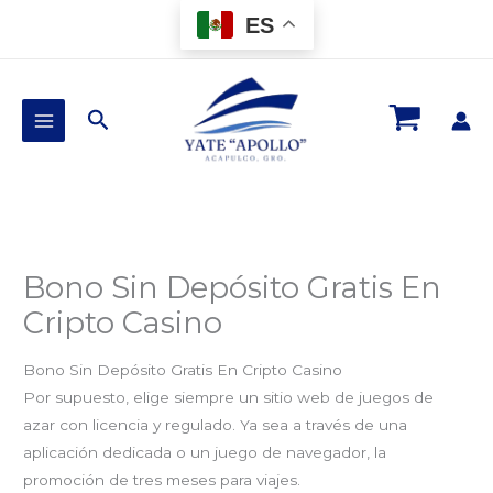
Ir
ES
al
contenido
Buscar
Bono Sin Depósito Gratis En
Cripto Casino
Bono Sin Depósito Gratis En Cripto Casino
Por supuesto, elige siempre un sitio web de juegos de
azar con licencia y regulado. Ya sea a través de una
aplicación dedicada o un juego de navegador, la
promoción de tres meses para viajes.