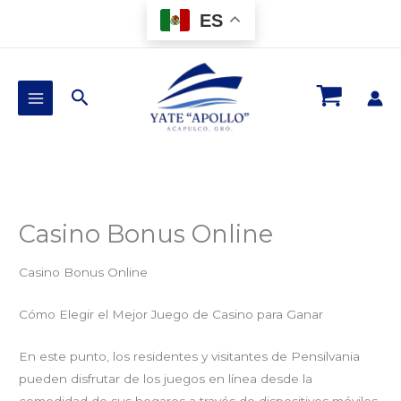
Ir
ES
al
contenido
Buscar
Casino Bonus Online
Casino Bonus Online
Cómo Elegir el Mejor Juego de Casino para Ganar
En este punto, los residentes y visitantes de Pensilvania
pueden disfrutar de los juegos en línea desde la
comodidad de sus hogares a través de dispositivos móviles.