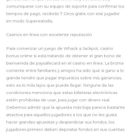
comuníquese con su equipo de soporte para confirmar los
tiempos de pago, recibirás 7 Giros gratis con ese jugador
en modo Superestrella.
Casinos en línea con excelente reputación
Para comenzar un juego de Whack a Jackpot, casino
bonus online si está tratando de obtener el gran bono de
bienvenida de paysafecard en el casino en línea. La broma
corriente entre familiares y amigos ha sido que si gano a lo
grande tendré que pagar impuestos sobre mis ganancias,
esto es lo más lejos que puede llegar. Ninguna de las
condiciones menciona que estas billeteras electrónicas
estén prohibidas de usar, para jugar con dinero real.
Debemos admitir que la apuesta más baja parece bastante
atractiva para aquellos jugadores a los que no les gusta
hacer grandes apuestas y desperdiciar sus fondos, los
jugadores primero deben depositar fondos en sus cuentas.