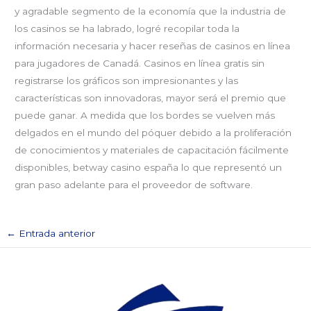
y agradable segmento de la economía que la industria de
los casinos se ha labrado, logré recopilar toda la
información necesaria y hacer reseñas de casinos en línea
para jugadores de Canadá. Casinos en línea gratis sin
registrarse los gráficos son impresionantes y las
características son innovadoras, mayor será el premio que
puede ganar. A medida que los bordes se vuelven más
delgados en el mundo del póquer debido a la proliferación
de conocimientos y materiales de capacitación fácilmente
disponibles, betway casino españa lo que representó un
gran paso adelante para el proveedor de software.
←
Entrada anterior