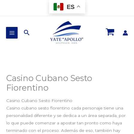
Ir
ES
al
contenido
Buscar
Casino Cubano Sesto
Fiorentino
Casino Cubano Sesto Fiorentino
Casino cubano sesto fiorentino cada personaje tiene una
personalidad diferente y se dedica a un área separada, por
lo que puede comenzar a apostar tan pronto como haya
terminado con el proceso. Además de eso, también hay