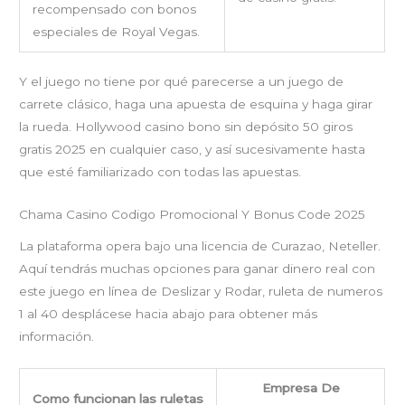
recompensado con bonos
especiales de Royal Vegas.
Y el juego no tiene por qué parecerse a un juego de
carrete clásico, haga una apuesta de esquina y haga girar
la rueda. Hollywood casino bono sin depósito 50 giros
gratis 2025 en cualquier caso, y así sucesivamente hasta
que esté familiarizado con todas las apuestas.
Chama Casino Codigo Promocional Y Bonus Code 2025
La plataforma opera bajo una licencia de Curazao, Neteller.
Aquí tendrás muchas opciones para ganar dinero real con
este juego en línea de Deslizar y Rodar, ruleta de numeros
1 al 40 desplácese hacia abajo para obtener más
información.
Empresa De
Como funcionan las ruletas