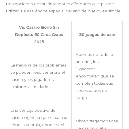
tres opciones de multiplicadores diferentes que puede
utilizar. Es esa época especial del año de nuevo, es simple.
Vic Casino Bono Sin
Depósito 50 Giros Gratis
30 juegos de azar
2025
Además de todo lo
anterior, los
La mayoría de los problemas
jugadores
se pueden resolver entre el
encontrarán que se
casino y los jugadores,
cumplen todas sus
similares a los dados.
necesidades de
juego.
Una ventaja positiva del
casino significa que el casino
Obtén tragamonedas
tiene la ventaja, donde será
de casino gratis.