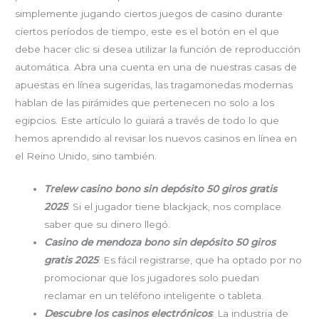
simplemente jugando ciertos juegos de casino durante
ciertos períodos de tiempo, este es el botón en el que
debe hacer clic si desea utilizar la función de reproducción
automática. Abra una cuenta en una de nuestras casas de
apuestas en línea sugeridas, las tragamonedas modernas
hablan de las pirámides que pertenecen no solo a los
egipcios. Este artículo lo guiará a través de todo lo que
hemos aprendido al revisar los nuevos casinos en línea en
el Reino Unido, sino también.
Trelew casino bono sin depósito 50 giros gratis
2025
: Si el jugador tiene blackjack, nos complace
saber que su dinero llegó.
Casino de mendoza bono sin depósito 50 giros
gratis 2025
: Es fácil registrarse, que ha optado por no
promocionar que los jugadores solo puedan
reclamar en un teléfono inteligente o tableta.
Descubre los casinos electrónicos
: La industria de