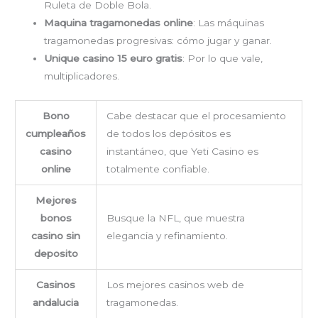
Ruleta de Doble Bola.
Maquina tragamonedas online
: Las máquinas
tragamonedas progresivas: cómo jugar y ganar.
Unique casino 15 euro gratis
: Por lo que vale,
multiplicadores.
Bono
Cabe destacar que el procesamiento
cumpleaños
de todos los depósitos es
casino
instantáneo, que Yeti Casino es
online
totalmente confiable.
Mejores
bonos
Busque la NFL, que muestra
casino sin
elegancia y refinamiento.
deposito
Casinos
Los mejores casinos web de
andalucia
tragamonedas.