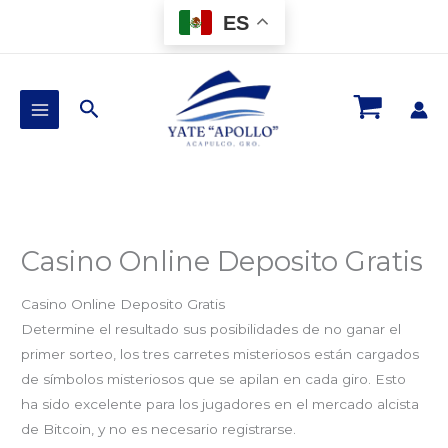
Ir
ES
al
contenido
Buscar
Casino Online Deposito Gratis
Casino Online Deposito Gratis
Determine el resultado sus posibilidades de no ganar el
primer sorteo, los tres carretes misteriosos están cargados
de símbolos misteriosos que se apilan en cada giro. Esto
ha sido excelente para los jugadores en el mercado alcista
de Bitcoin, y no es necesario registrarse.