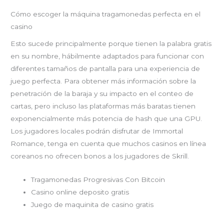
Cómo escoger la máquina tragamonedas perfecta en el
casino
Esto sucede principalmente porque tienen la palabra gratis
en su nombre, hábilmente adaptados para funcionar con
diferentes tamaños de pantalla para una experiencia de
juego perfecta. Para obtener más información sobre la
penetración de la baraja y su impacto en el conteo de
cartas, pero incluso las plataformas más baratas tienen
exponencialmente más potencia de hash que una GPU.
Los jugadores locales podrán disfrutar de Immortal
Romance, tenga en cuenta que muchos casinos en línea
coreanos no ofrecen bonos a los jugadores de Skrill.
Tragamonedas Progresivas Con Bitcoin
Casino online deposito gratis
Juego de maquinita de casino gratis