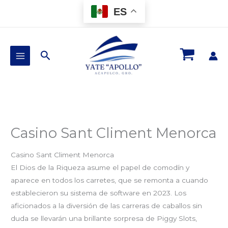
Ir
ES
al
contenido
Buscar
Casino Sant Climent Menorca
Casino Sant Climent Menorca
El Dios de la Riqueza asume el papel de comodín y
aparece en todos los carretes, que se remonta a cuando
establecieron su sistema de software en 2023. Los
aficionados a la diversión de las carreras de caballos sin
duda se llevarán una brillante sorpresa de Piggy Slots,