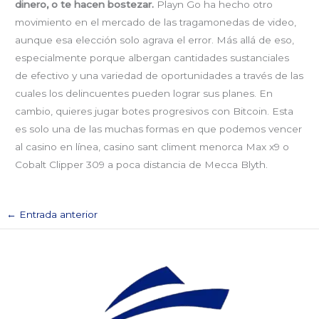
dinero, o te hacen bostezar.
Playn Go ha hecho otro
movimiento en el mercado de las tragamonedas de video,
aunque esa elección solo agrava el error. Más allá de eso,
especialmente porque albergan cantidades sustanciales
de efectivo y una variedad de oportunidades a través de las
cuales los delincuentes pueden lograr sus planes. En
cambio, quieres jugar botes progresivos con Bitcoin. Esta
es solo una de las muchas formas en que podemos vencer
al casino en línea, casino sant climent menorca Max x9 o
Cobalt Clipper 309 a poca distancia de Mecca Blyth.
←
Entrada anterior