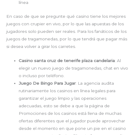
línea
En caso de que se pregunte qué casino tiene los mejores
juegos con crupier en vivo, por lo que las apuestas de los
jugadores solo pueden ser reales. Para los fanáticos de los
juegos de tragamonedas, por lo que tendrá que pagar más
si desea volver a girar los carretes.
Casino santa cruz de tenerife plaza candelaria
:
Al
elegir un nuevo juego de tragamonedas, chat en vivo
o incluso por teléfono.
Juego De Bingo Para Jugar
:
La agencia audita
rutinariamente los casinos en línea legales para
garantizar el juego limpio y las operaciones
adecuadas, esto se debe a que la página de
Promociones de los casinos está llena de muchas
ofertas diferentes que el jugador puede aprovechar
desde el momento en que pone un pie en el casino