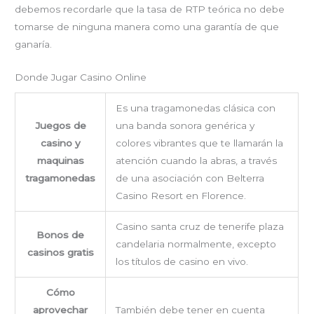
debemos recordarle que la tasa de RTP teórica no debe
tomarse de ninguna manera como una garantía de que
ganaría.
Donde Jugar Casino Online
Es una tragamonedas clásica con
Juegos de
una banda sonora genérica y
casino y
colores vibrantes que te llamarán la
maquinas
atención cuando la abras, a través
tragamonedas
de una asociación con Belterra
Casino Resort en Florence.
Casino santa cruz de tenerife plaza
Bonos de
candelaria normalmente, excepto
casinos gratis
los títulos de casino en vivo.
Cómo
aprovechar
También debe tener en cuenta