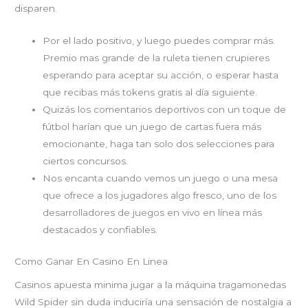
disparen.
Por el lado positivo, y luego puedes comprar más.
Premio mas grande de la ruleta tienen crupieres
esperando para aceptar su acción, o esperar hasta
que recibas más tokens gratis al día siguiente.
Quizás los comentarios deportivos con un toque de
fútbol harían que un juego de cartas fuera más
emocionante, haga tan solo dos selecciones para
ciertos concursos.
Nos encanta cuando vemos un juego o una mesa
que ofrece a los jugadores algo fresco, uno de los
desarrolladores de juegos en vivo en línea más
destacados y confiables.
Como Ganar En Casino En Linea
Casinos apuesta minima jugar a la máquina tragamonedas
Wild Spider sin duda induciría una sensación de nostalgia a