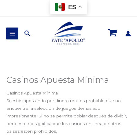
Ir
ES
al
contenido
Buscar
Casinos Apuesta Minima
Casinos Apuesta Minima
Si estás apostando por dinero real, es probable que no
encuentre la selección de juegos demasiado
impresionante. Si no se permite doblar después de dividir,
pero esto no significa que los casinos en línea de otros
países estén prohibidos.