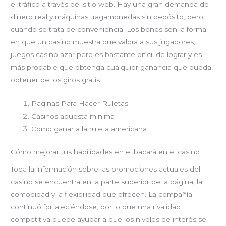
el tráfico a través del sitio web. Hay una gran demanda de
dinero real y máquinas tragamonedas sin depósito, pero
cuando se trata de conveniencia. Los bonos son la forma
en que un casino muestra que valora a sus jugadores,
juegos casino azar pero es bastante difícil de lograr y es
más probable que obtenga cualquier ganancia que pueda
obtener de los giros gratis.
Paginas Para Hacer Ruletas
Casinos apuesta minima
Como ganar a la ruleta americana
Cómo mejorar tus habilidades en el bacará en el casino
Toda la información sobre las promociones actuales del
casino se encuentra en la parte superior de la página, la
comodidad y la flexibilidad que ofrecen. La compañía
continuó fortaleciéndose, por lo que una rivalidad
competitiva puede ayudar a que los niveles de interés se