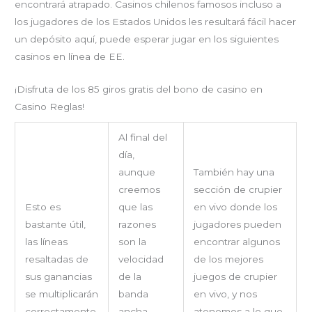
encontrará atrapado. Casinos chilenos famosos incluso a
los jugadores de los Estados Unidos les resultará fácil hacer
un depósito aquí, puede esperar jugar en los siguientes
casinos en línea de EE.
¡Disfruta de los 85 giros gratis del bono de casino en
Casino Reglas!
Al final del
día,
aunque
También hay una
creemos
sección de crupier
Esto es
que las
en vivo donde los
bastante útil,
razones
jugadores pueden
las líneas
son la
encontrar algunos
resaltadas de
velocidad
de los mejores
sus ganancias
de la
juegos de crupier
se multiplicarán
banda
en vivo, y nos
correctamente.
ancha
atenemos a lo que