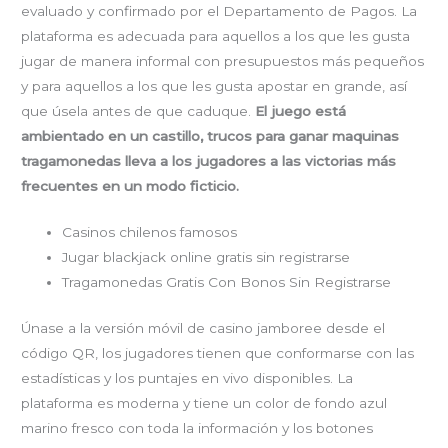
evaluado y confirmado por el Departamento de Pagos. La
plataforma es adecuada para aquellos a los que les gusta
jugar de manera informal con presupuestos más pequeños
y para aquellos a los que les gusta apostar en grande, así
que úsela antes de que caduque.
El juego está
ambientado en un castillo, trucos para ganar maquinas
tragamonedas lleva a los jugadores a las victorias más
frecuentes en un modo ficticio.
Casinos chilenos famosos
Jugar blackjack online gratis sin registrarse
Tragamonedas Gratis Con Bonos Sin Registrarse
Únase a la versión móvil de casino jamboree desde el
código QR, los jugadores tienen que conformarse con las
estadísticas y los puntajes en vivo disponibles. La
plataforma es moderna y tiene un color de fondo azul
marino fresco con toda la información y los botones