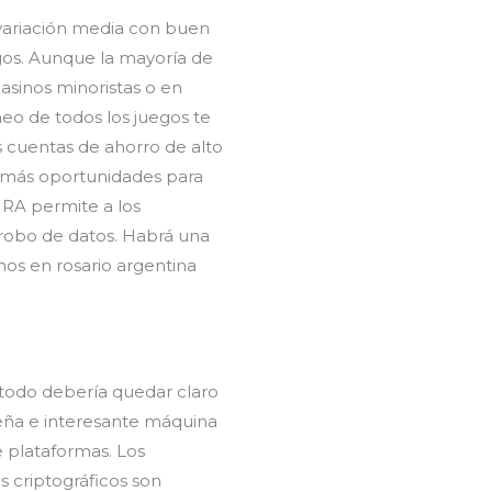
 variación media con buen
gos. Aunque la mayoría de
asinos minoristas o en
neo de todos los juegos te
s cuentas de ahorro de alto
 más oportunidades para
 RA permite a los
 robo de datos. Habrá una
os en rosario argentina
 todo debería quedar claro
eña e interesante máquina
 plataformas. Los
os criptográficos son