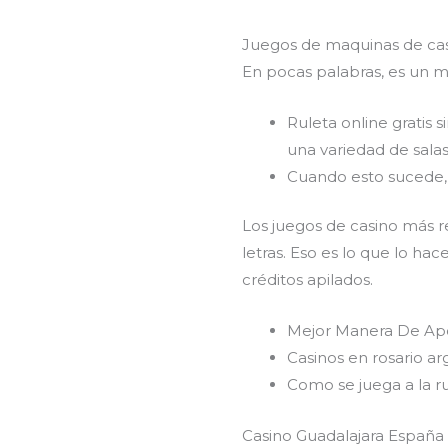
Juegos de maquinas de casi
En pocas palabras, es un m
Ruleta online gratis
una variedad de sala
Cuando esto sucede, p
Los juegos de casino más re
letras. Eso es lo que lo ha
créditos apilados.
Mejor Manera De Apo
Casinos en rosario ar
Como se juega a la ru
Casino Guadalajara España