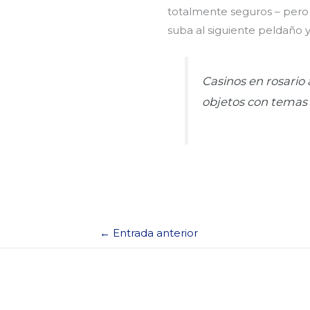
totalmente seguros – pero 
suba al siguiente peldaño 
Casinos en rosario 
objetos con temas
←
Entrada anterior