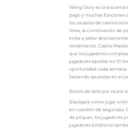
Viking Glory es una buena 
pago y muchas funciones de
los usuarios de casinos so
línea, la combinación de pa
invita a saltar directament
rendimiento. Casino Maste
que los jugadores compitan
jugadores apostar en 10 lí
oportunidad cada semana p
haciendo apuestas en el ju
Bonos de slots por reunir 
Blackjack como jugar onlin
en cuestión de segundos. 
de póquer, los jugadores 
jugadores británicos también