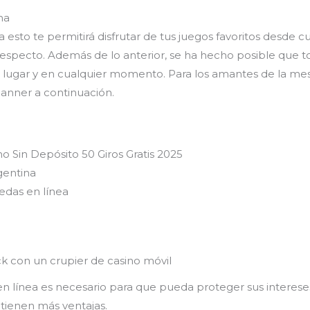
na
a esto te permitirá disfrutar de tus juegos favoritos desde c
respecto. Además de lo anterior, se ha hecho posible que 
r lugar y en cualquier momento. Para los amantes de la me
banner a continuación.
o Sin Depósito 50 Giros Gratis 2025
gentina
edas en línea
ck con un crupier de casino móvil
n línea es necesario para que pueda proteger sus intereses 
tienen más ventajas.