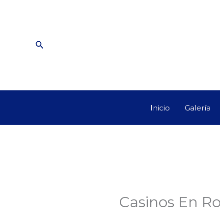
Ir
al
contenido
Buscar
Inicio
Galería
Casinos En Ro