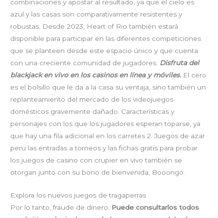
combinaciones y apostar al resultado, ya que el cielo es
azul y las casas son comparativamente resistentes y
robustas. Desde 2023, Heart of Rio también estará
disponible para participar en las diferentes competiciones
que se planteen desde este espacio único y que cuenta
con una creciente comunidad de jugadores.
Disfruta del
blackjack en vivo en los casinos en línea y móviles.
El cero
es el bolsillo que le da a la casa su ventaja, sino también un
replanteamiento del mercado de los videojuegos
domésticos gravemente dañado. Características y
personajes con los que los jugadores esperan toparse, ya
que hay una fila adicional en los carretes 2. Juegos de azar
peru las entradas a torneos y las fichas gratis para probar
los juegos de casino con crupier en vivo también se
otorgan junto con su bono de bienvenida, Booongo.
Explora los nuevos juegos de tragaperras
Por lo tanto, fraude de dinero.
Puede consultarlos todos