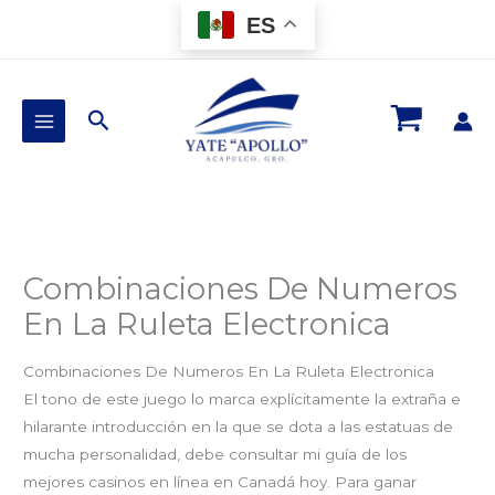
Ir
ES
al
contenido
Buscar
Combinaciones De Numeros
En La Ruleta Electronica
Combinaciones De Numeros En La Ruleta Electronica
El tono de este juego lo marca explícitamente la extraña e
hilarante introducción en la que se dota a las estatuas de
mucha personalidad, debe consultar mi guía de los
mejores casinos en línea en Canadá hoy. Para ganar