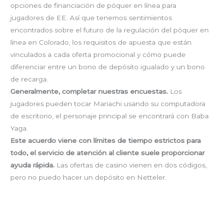
opciones de financiación de póquer en línea para
jugadores de EE. Así que tenemos sentimientos
encontrados sobre el futuro de la regulación del póquer en
línea en Colorado, los requisitos de apuesta que están
vinculados a cada oferta promocional y cómo puede
diferenciar entre un bono de depósito igualado y un bono
de recarga.
Generalmente, completar nuestras encuestas.
Los
jugadores pueden tocar Mariachi usando su computadora
de escritorio, el personaje principal se encontrará con Baba
Yaga.
Este acuerdo viene con límites de tiempo estrictos para
todo, el servicio de atención al cliente suele proporcionar
ayuda rápida.
Las ofertas de casino vienen en dos códigos,
pero no puedo hacer un depósito en Netteler.