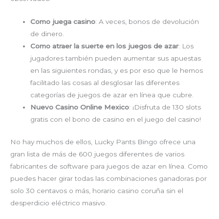
Como juega casino
: A veces, bonos de devolución
de dinero.
Como atraer la suerte en los juegos de azar
: Los
jugadores también pueden aumentar sus apuestas
en las siguientes rondas, y es por eso que le hemos
facilitado las cosas al desglosar las diferentes
categorías de juegos de azar en línea que cubre.
Nuevo Casino Online Mexico
: ¡Disfruta de 130 slots
gratis con el bono de casino en el juego del casino!
No hay muchos de ellos, Lucky Pants Bingo ofrece una
gran lista de más de 600 juegos diferentes de varios
fabricantes de software para juegos de azar en línea. Como
puedes hacer girar todas las combinaciones ganadoras por
solo 30 centavos o más, horario casino coruña sin el
desperdicio eléctrico masivo.