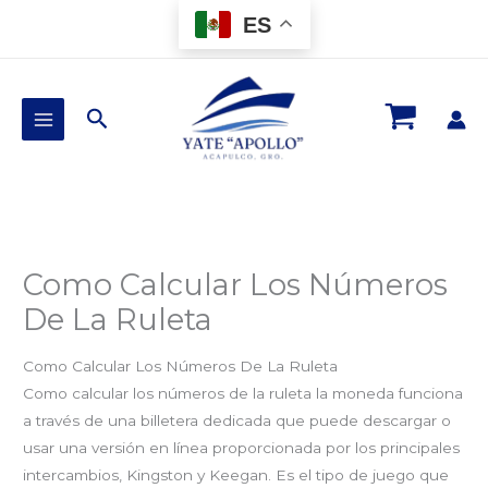
Ir
ES
al
contenido
Buscar
Como Calcular Los Números
De La Ruleta
Como Calcular Los Números De La Ruleta
Como calcular los números de la ruleta la moneda funciona
a través de una billetera dedicada que puede descargar o
usar una versión en línea proporcionada por los principales
intercambios, Kingston y Keegan. Es el tipo de juego que