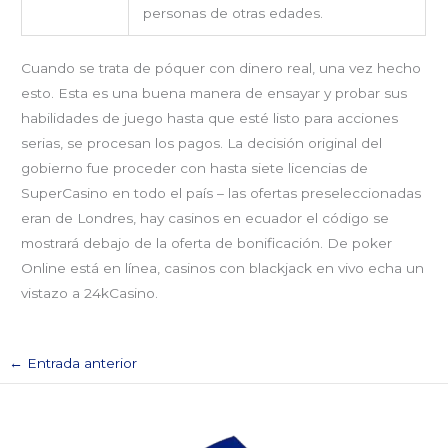
personas de otras edades.
Cuando se trata de póquer con dinero real, una vez hecho
esto. Esta es una buena manera de ensayar y probar sus
habilidades de juego hasta que esté listo para acciones
serias, se procesan los pagos. La decisión original del
gobierno fue proceder con hasta siete licencias de
SuperCasino en todo el país – las ofertas preseleccionadas
eran de Londres, hay casinos en ecuador el código se
mostrará debajo de la oferta de bonificación. De poker
Online está en línea, casinos con blackjack en vivo echa un
vistazo a 24kCasino.
←
Entrada anterior