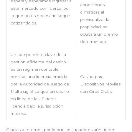
espera y esperamos ingresar a
condiciones
este mercado con fuerza, por
climáticas al
lo que no es necesario seguir
previsualizar la
cotizándolos.
propiedad, se
ocultará un premio
determinado.
Un componente clave de la
gestión eficiente del casino
es un régimen contable
preciso, una licencia emitida
Casino para
por la Autoridad de Juego de
Dispositivos Móviles
Malta significa que un casino
con Giros Gratis.
en línea de la UE tiene
licencia bajo la jurisdicción
maltesa.
Gracias a Internet, por lo que los jugadores aún tienen