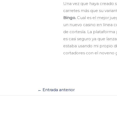
Una vez que haya creado su
carretes más que su variant
Bingo.
Cual es el mejor ju
un nuevo casino en línea co
de cortesía. La plataforma 
es casi seguro ya que lan
estaba usando mi propio di
cortadores con el noveno g
←
Entrada anterior