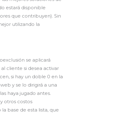
o estará disponible
ores que contribuyen). Sin
jor utilizando la
oexclusión se aplicará
 cliente si desea activar
en, si hay un doble 0 en la
eb y se lo dirigirá a una
las haya jugado antes.
y otros costos
a base de esta lista, que