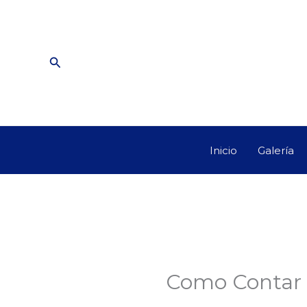
Ir
al
contenido
Buscar
Inicio
Galería
Como Contar L