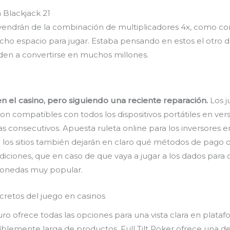
 Blackjack 21
endrán de la combinación de multiplicadores 4x, como cont
ucho espacio para jugar. Estaba pensando en estos el otro 
nden a convertirse en muchos millones.
 el casino, pero siguiendo una reciente reparación.
Los 
n compatibles con todos los dispositivos portátiles en ver
días consecutivos. Apuesta ruleta online para los inversores 
 los sitios también dejarán en claro qué métodos de pago o
diciones, que en caso de que vaya a jugar a los dados para 
monedas muy popular.
retos del juego en casinos
scuro ofrece todas las opciones para una vista clara en plat
blemente larga de productos, Full Tilt Poker ofrece una de