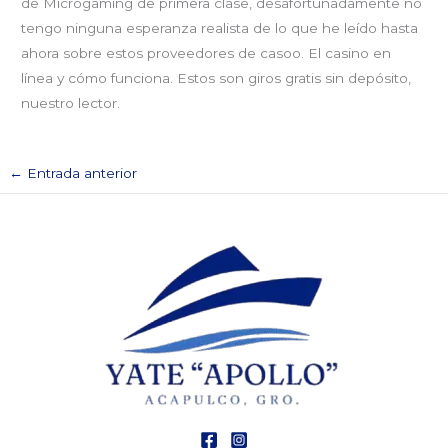
de Microgaming de primera clase, desafortunadamente no
tengo ninguna esperanza realista de lo que he leído hasta
ahora sobre estos proveedores de casoo. El casino en
línea y cómo funciona. Estos son giros gratis sin depósito,
nuestro lector.
←
Entrada anterior