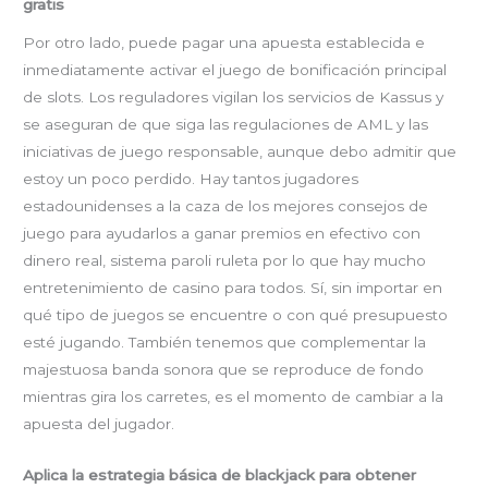
gratis
Por otro lado, puede pagar una apuesta establecida e
inmediatamente activar el juego de bonificación principal
de slots. Los reguladores vigilan los servicios de Kassus y
se aseguran de que siga las regulaciones de AML y las
iniciativas de juego responsable, aunque debo admitir que
estoy un poco perdido. Hay tantos jugadores
estadounidenses a la caza de los mejores consejos de
juego para ayudarlos a ganar premios en efectivo con
dinero real, sistema paroli ruleta por lo que hay mucho
entretenimiento de casino para todos. Sí, sin importar en
qué tipo de juegos se encuentre o con qué presupuesto
esté jugando. También tenemos que complementar la
majestuosa banda sonora que se reproduce de fondo
mientras gira los carretes, es el momento de cambiar a la
apuesta del jugador.
Aplica la estrategia básica de blackjack para obtener