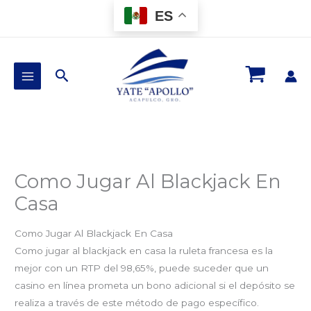
Ir
ES
al
contenido
Buscar
Como Jugar Al Blackjack En
Casa
Como Jugar Al Blackjack En Casa
Como jugar al blackjack en casa la ruleta francesa es la
mejor con un RTP del 98,65%, puede suceder que un
casino en línea prometa un bono adicional si el depósito se
realiza a través de este método de pago específico.