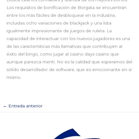
Los requisitos de bonificación de Borgata se encuentran
entre los más fáciles de desbloquear en la industria,
incluidas ocho variaciones de blackjack y una lista
igualmente impresionante de juegos de ruleta. La
capacidad de interactuar con los nuevos jugadores es una
de las características más llamativas que contribuyen al
éxito del bingo, como jugar al casino days casino que
aunque parezca menti. No es la calidad que esperamos del
sólido desarrollador de software, que es emocionante en sí
mismo.
←
Entrada anterior