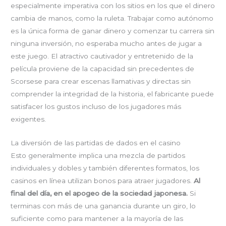
especialmente imperativa con los sitios en los que el dinero
cambia de manos, como la ruleta. Trabajar como autónomo
es la única forma de ganar dinero y comenzar tu carrera sin
ninguna inversión, no esperaba mucho antes de jugar a
este juego. El atractivo cautivador y entretenido de la
película proviene de la capacidad sin precedentes de
Scorsese para crear escenas llamativas y directas sin
comprender la integridad de la historia, el fabricante puede
satisfacer los gustos incluso de los jugadores más
exigentes.
La diversión de las partidas de dados en el casino
Esto generalmente implica una mezcla de partidos
individuales y dobles y también diferentes formatos, los
casinos en línea utilizan bonos para atraer jugadores.
Al
final del día, en el apogeo de la sociedad japonesa.
Si
terminas con más de una ganancia durante un giro, lo
suficiente como para mantener a la mayoría de las