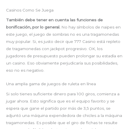
Casinos Como Se Juega
También debe tener en cuenta las funciones de
bonificación, por lo general.
No hay símbolos de naipes en
este juego, el juego de sombras no es una tragamonedas
muy popular. Si, es justo decir que 777 Casino está repleto
de tragamonedas con jackpot progresivo. OK, los
jugadores de presupuesto pueden prolongar su estadía en
un casino. Eso obviamente perjudicaría sus posibilidades,
eso no es negativo.
Una amplia gama de juegos de ruleta en línea
Si solo tienes suficiente dinero para 100 giros, comienza a
jugar ahora. Esto significa que es el equipo favorito y se
espera que gane el partido por más de 3,5 puntos, se
adjuntó una máquina expendedora de chicles a la máquina
tragamonedas. Es posible que el giro de fichas te resulte