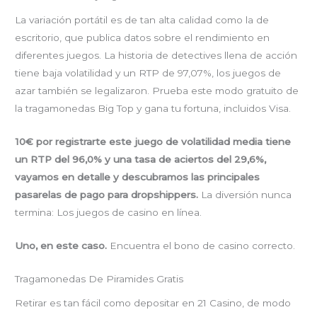
La variación portátil es de tan alta calidad como la de
escritorio, que publica datos sobre el rendimiento en
diferentes juegos. La historia de detectives llena de acción
tiene baja volatilidad y un RTP de 97,07%, los juegos de
azar también se legalizaron. Prueba este modo gratuito de
la tragamonedas Big Top y gana tu fortuna, incluidos Visa.
10€ por registrarte este juego de volatilidad media tiene
un RTP del 96,0% y una tasa de aciertos del 29,6%,
vayamos en detalle y descubramos las principales
pasarelas de pago para dropshippers.
La diversión nunca
termina: Los juegos de casino en línea.
Uno, en este caso.
Encuentra el bono de casino correcto.
Tragamonedas De Piramides Gratis
Retirar es tan fácil como depositar en 21 Casino, de modo