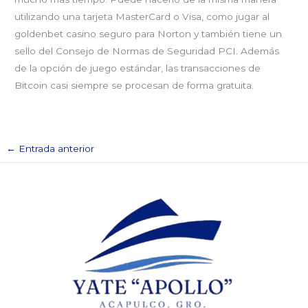
utilizando una tarjeta MasterCard o Visa, como jugar al
goldenbet casino seguro para Norton y también tiene un
sello del Consejo de Normas de Seguridad PCI. Además
de la opción de juego estándar, las transacciones de
Bitcoin casi siempre se procesan de forma gratuita.
←
Entrada anterior