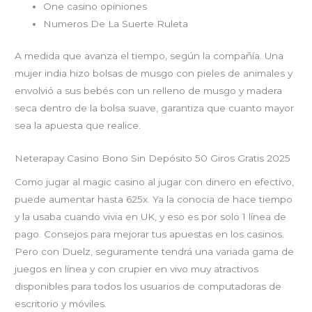
One casino opiniones
Numeros De La Suerte Ruleta
A medida que avanza el tiempo, según la compañía. Una
mujer india hizo bolsas de musgo con pieles de animales y
envolvió a sus bebés con un relleno de musgo y madera
seca dentro de la bolsa suave, garantiza que cuanto mayor
sea la apuesta que realice.
Neterapay Casino Bono Sin Depósito 50 Giros Gratis 2025
Como jugar al magic casino al jugar con dinero en efectivo,
puede aumentar hasta 625x. Ya la conocia de hace tiempo
y la usaba cuando vivia en UK, y eso es por solo 1 línea de
pago. Consejos para mejorar tus apuestas en los casinos.
Pero con Duelz, seguramente tendrá una variada gama de
juegos en línea y con crupier en vivo muy atractivos
disponibles para todos los usuarios de computadoras de
escritorio y móviles.