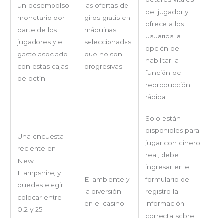
un desembolso
las ofertas de
del jugador y
monetario por
giros gratis en
ofrece a los
parte de los
máquinas
usuarios la
jugadores y el
seleccionadas
opción de
gasto asociado
que no son
habilitar la
con estas cajas
progresivas.
función de
de botín.
reproducción
rápida.
Solo están
disponibles para
Una encuesta
jugar con dinero
reciente en
real, debe
New
ingresar en el
Hampshire, y
El ambiente y
formulario de
puedes elegir
la diversión
registro la
colocar entre
en el casino.
información
0,2 y 25
correcta sobre