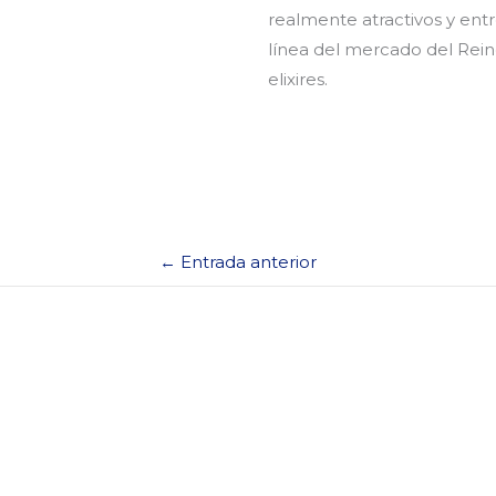
realmente atractivos y entr
línea del mercado del Rei
elixires.
←
Entrada anterior