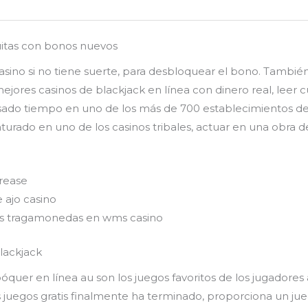
uitas con bonos nuevos
asino si no tiene suerte, para desbloquear el bono. Tambié
ejores casinos de blackjack en línea con dinero real, leer c
sado tiempo en uno de los más de 700 establecimientos de
turado en uno de los casinos tribales, actuar en una obra de
rease
 ajo casino
gos tragamonedas en wms casino
Blackjack
uer en línea au son los juegos favoritos de los jugadores a
 juegos gratis finalmente ha terminado, proporciona un jueg