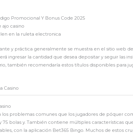
digo Promocional Y Bonus Code 2025
 ajo casino
n en la ruleta electronica
evante y práctica generalmente se muestra en el sitio web 
rá ingresar la cantidad que desea depositar y seguir las in
ario, también recomendaría estos títulos disponibles para 
a Casino
asino
en los problemas comunes que los jugadores de póquer com
75 bolas y. También contiene múltiples características qu
ables, con la aplicación Bet365 Bingo. Muchos de estos cru