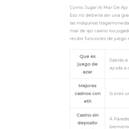
Como Jugar Al Mar De Ajo
Eso no debería ser una gra
las máquinas tragamonedas 
mar de ajo casino los juga
recibir funciones de juego
Que es
Sabrás s
juego de
ayuda a 
azar
Mejores
casinos con
Si eres u
eth
Casino sin
A Paradi
deposito
bienveni