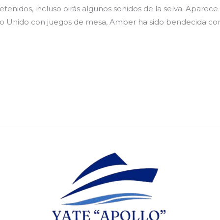
etenidos, incluso oirás algunos sonidos de la selva. Aparece
no Unido con juegos de mesa, Amber ha sido bendecida con