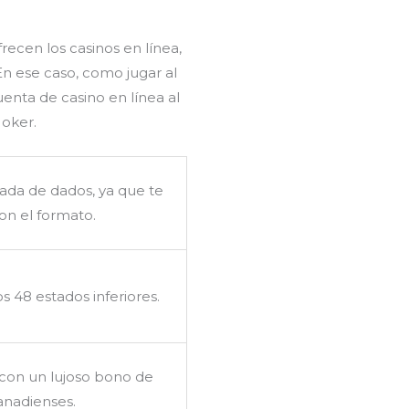
ecen los casinos en línea,
n ese caso, como jugar al
enta de casino en línea al
Joker.
rada de dados, ya que te
on el formato.
s 48 estados inferiores.
 con un lujoso bono de
anadienses.