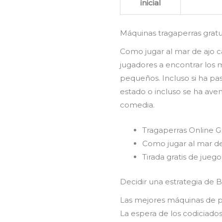
inicial
Máquinas tragaperras grat
Como jugar al mar de ajo c
jugadores a encontrar los m
pequeños. Incluso si ha pa
estado o incluso se ha aven
comedia.
Tragaperras Online G
Como jugar al mar de
Tirada gratis de jue
Decidir una estrategia de 
Las mejores máquinas de póq
La espera de los codiciados