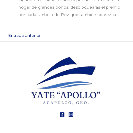
hogar de grandes bonos, desbloquearás el premio
por cada símbolo de Pez que también aparezca.
←
Entrada anterior