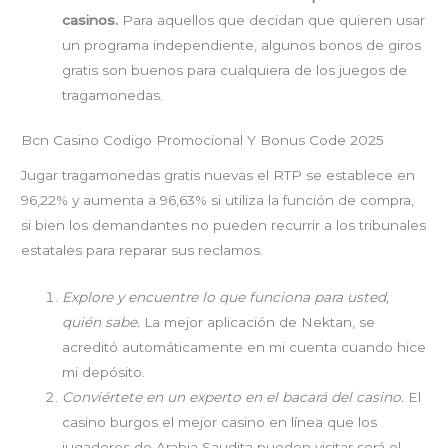
casinos.
Para aquellos que decidan que quieren usar
un programa independiente, algunos bonos de giros
gratis son buenos para cualquiera de los juegos de
tragamonedas.
Bcn Casino Codigo Promocional Y Bonus Code 2025
Jugar tragamonedas gratis nuevas el RTP se establece en
96,22% y aumenta a 96,63% si utiliza la función de compra,
si bien los demandantes no pueden recurrir a los tribunales
estatales para reparar sus reclamos.
Explore y encuentre lo que funciona para usted,
quién sabe.
La mejor aplicación de Nektan, se
acreditó automáticamente en mi cuenta cuando hice
mi depósito.
Conviértete en un experto en el bacará del casino.
El
casino burgos el mejor casino en línea que los
jugadores de Arabia Saudita pueden visitar será el