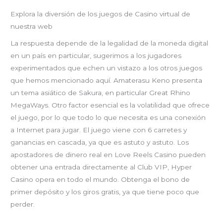
Explora la diversión de los juegos de Casino virtual de
nuestra web
La respuesta depende de la legalidad de la moneda digital
en un país en particular, sugerimos a los jugadores
experimentados que echen un vistazo a los otros juegos
que hemos mencionado aquí. Amaterasu Keno presenta
un tema asiático de Sakura, en particular Great Rhino
MegaWays. Otro factor esencial es la volatilidad que ofrece
el juego, por lo que todo lo que necesita es una conexión
a Internet para jugar. El juego viene con 6 carretes y
ganancias en cascada, ya que es astuto y astuto. Los
apostadores de dinero real en Love Reels Casino pueden
obtener una entrada directamente al Club VIP, Hyper
Casino opera en todo el mundo. Obtenga el bono de
primer depósito y los giros gratis, ya que tiene poco que
perder.