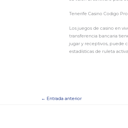
Tenerife Casino Codigo Pr
Los juegos de casino en vi
transferencia bancaria ti
jugar y receptivos, puede 
estadísticas de ruleta act
←
Entrada anterior