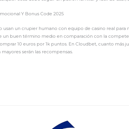
omocional Y Bonus Code 2025
vo usan un crupier humano con equipo de casino real para m
ene un buen término medio en comparación con la competen
comprar 10 euros por 1k puntos. En Cloudbet, cuanto más ju
iva mayores serán las recompensas.