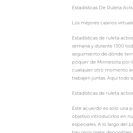
Estadísticas De Ruleta Acti
Los mejores casinos virtua
Estadísticas de ruleta acti
semana y durante 1300 tod
seguimiento de dónde termin
póquer de Minnesota por la
cualquier otro momento en
trabajen juntas. Aquí todo 
Estadísticas de ruleta activ
Este acuerdo es solo una 
objetivo introducirlos en n
especiales. A lo largo del p
hay giros gratis disponibles