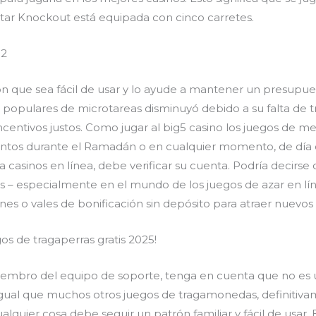
 Star Knockout está equipada con cinco carretes.
 2
n que sea fácil de usar y lo ayude a mantener un presupues
 populares de microtareas disminuyó debido a su falta de t
incentivos justos. Como jugar al big5 casino los juegos de 
untos durante el Ramadán o en cualquier momento, de día
casinos en línea, debe verificar su cuenta. Podría decirse 
 – especialmente en el mundo de los juegos de azar en líne
es o vales de bonificación sin depósito para atraer nuevos c
gos de tragaperras gratis 2025!
embro del equipo de soporte, tenga en cuenta que no es un
 igual que muchos otros juegos de tragamonedas, definit
cualquier cosa debe seguir un patrón familiar y fácil de usar