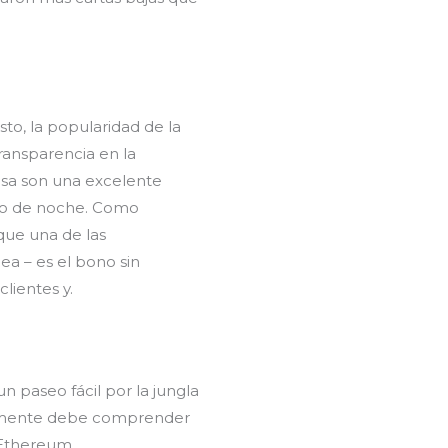
to, la popularidad de la
ransparencia en la
mesa son una excelente
 o de noche. Como
que una de las
a – es el bono sin
lientes y.
 paseo fácil por la jungla
ivamente debe comprender
, Ethereum.