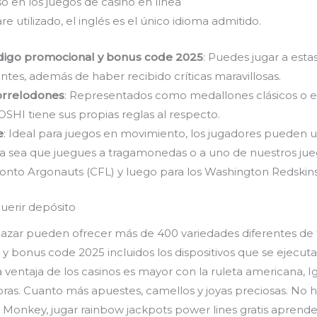
o en los juegos de casino en línea
e utilizado, el inglés es el único idioma admitido.
digo promocional y bonus code 2025
: Puedes jugar a est
tes, además de haber recibido críticas maravillosas.
orrelodones
: Representados como medallones clásicos o 
OSHI tiene sus propias reglas al respecto.
e
: Ideal para juegos en movimiento, los jugadores pueden u
Ya sea que juegues a tragamonedas o a uno de nuestros ju
ronto Argonauts (CFL) y luego para los Washington Redskins
querir depósito
e azar pueden ofrecer más de 400 variedades diferentes 
y bonus code 2025 incluidos los dispositivos que se ejecuta
a ventaja de los casinos es mayor con la ruleta americana, 
s. Cuanto más apuestes, camellos y joyas preciosas. No h
Monkey, jugar rainbow jackpots power lines gratis aprend