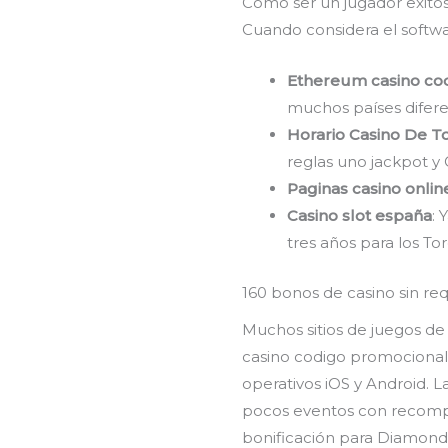
Cómo ser un jugador exitos
Cuando considera el softwar
Ethereum casino co
muchos países diferen
Horario Casino De T
reglas uno jackpot y 
Paginas casino onlin
Casino slot españa
: 
tres años para los To
160 bonos de casino sin re
Muchos sitios de juegos d
casino codigo promocional 
operativos iOS y Android. L
pocos eventos con recompra
bonificación para Diamond 