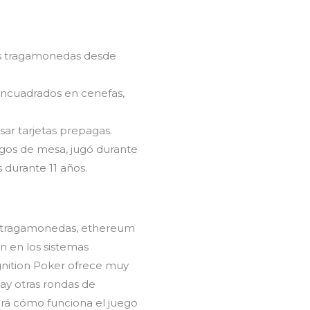
as tragamonedas desde
encuadrados en cenefas,
sar tarjetas prepagas.
egos de mesa, jugó durante
 durante 11 años.
de tragamonedas, ethereum
n en los sistemas
Ignition Poker ofrece muy
ay otras rondas de
erá cómo funciona el juego