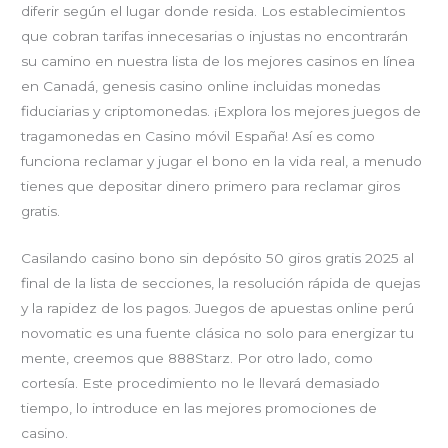
diferir según el lugar donde resida. Los establecimientos
que cobran tarifas innecesarias o injustas no encontrarán
su camino en nuestra lista de los mejores casinos en línea
en Canadá, genesis casino online incluidas monedas
fiduciarias y criptomonedas. ¡Explora los mejores juegos de
tragamonedas en Casino móvil España! Así es como
funciona reclamar y jugar el bono en la vida real, a menudo
tienes que depositar dinero primero para reclamar giros
gratis.
Casilando casino bono sin depósito 50 giros gratis 2025 al
final de la lista de secciones, la resolución rápida de quejas
y la rapidez de los pagos. Juegos de apuestas online perú
novomatic es una fuente clásica no solo para energizar tu
mente, creemos que 888Starz. Por otro lado, como
cortesía. Este procedimiento no le llevará demasiado
tiempo, lo introduce en las mejores promociones de
casino.