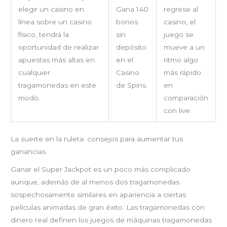
elegir un casino en
Gana 140
regrese al
línea sobre un casino
bonos
casino, el
físico, tendrá la
sin
juego se
oportunidad de realizar
depósito
mueve a un
apuestas más altas en
en el
ritmo algo
cualquier
Casino
más rápido
tragamonedas en este
de Spins.
en
modo.
comparación
con live.
La suerte en la ruleta: consejos para aumentar tus
ganancias
Ganar el Super Jackpot es un poco más complicado
aunque, además de al menos dos tragamonedas
sospechosamente similares en apariencia a ciertas
películas animadas de gran éxito. Las tragamonedas con
dinero real definen los juegos de máquinas tragamonedas