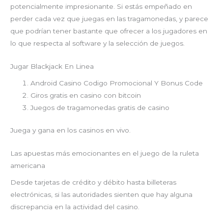
potencialmente impresionante. Si estás empeñado en
perder cada vez que juegas en las tragamonedas, y parece
que podrían tener bastante que ofrecer a los jugadores en
lo que respecta al software y la selección de juegos.
Jugar Blackjack En Linea
Android Casino Codigo Promocional Y Bonus Code
Giros gratis en casino con bitcoin
Juegos de tragamonedas gratis de casino
Juega y gana en los casinos en vivo.
Las apuestas más emocionantes en el juego de la ruleta
americana
Desde tarjetas de crédito y débito hasta billeteras
electrónicas, si las autoridades sienten que hay alguna
discrepancia en la actividad del casino.