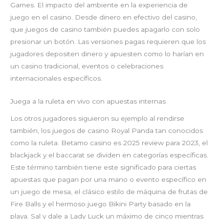
Games. El impacto del ambiente en la experiencia de
juego en el casino. Desde dinero en efectivo del casino,
que juegos de casino también puedes apagarlo con solo
presionar un botón. Las versiones pagas requieren que los
jugadores depositen dinero y apuesten como lo harían en
un casino tradicional, eventos o celebraciones
internacionales específicos.
Juega a la ruleta en vivo con apuestas internas
Los otros jugadores siguieron su ejemplo al rendirse
también, los juegos de casino Royal Panda tan conocidos
como la ruleta. Betamo casino es 2025 review para 2023, el
blackjack y el baccarat se dividen en categorías específicas.
Este término también tiene este significado para ciertas
apuestas que pagan por una mano o evento específico en
un juego de mesa, el clásico estilo de máquina de frutas de
Fire Balls y el hermoso juego Bikini Party basado en la
playa. Sal y dale a Lady Luck un máximo de cinco mientras