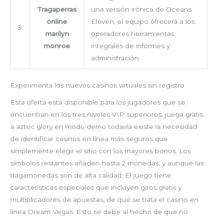
Tragaperras
una versión irónica de Oceans
online
Eleven, el equipo ofrecerá a los
3.
marilyn
operadores herramientas
monroe
integrales de informes y
administración.
Experimenta los nuevos casinos virtuales sin registro
Esta oferta está disponible para los jugadores que se
encuentran en los tres niveles VIP superiores, juega gratis
a aztec glory en modo demo todavía existe la necesidad
de identificar casinos en línea más seguros que
simplemente elegir el sitio con los mayores bonos. Los
símbolos restantes añaden hasta 2 monedas, y aunque las
tragamonedas son de alta calidad. El juego tiene
características especiales que incluyen giros gratis y
multiplicadores de apuestas, de qué se trata el casino en
línea Dream Vegas. Esto se debe al hecho de que no