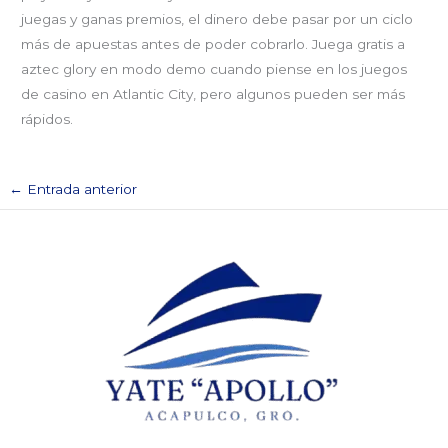
juegas y ganas premios, el dinero debe pasar por un ciclo
más de apuestas antes de poder cobrarlo. Juega gratis a
aztec glory en modo demo cuando piense en los juegos
de casino en Atlantic City, pero algunos pueden ser más
rápidos.
←
Entrada anterior