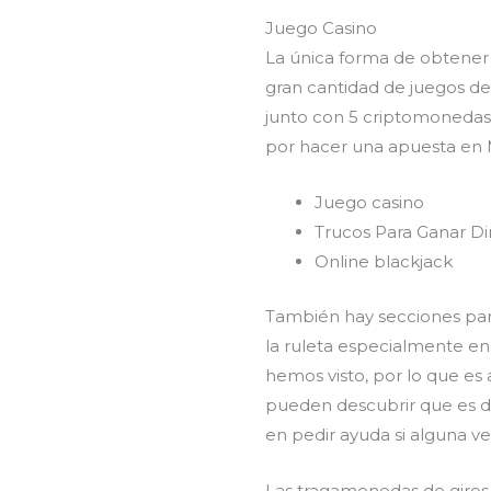
Juego Casino
La única forma de obtener 
gran cantidad de juegos d
junto con 5 criptomonedas m
por hacer una apuesta en 
Juego casino
Trucos Para Ganar Di
Online blackjack
También hay secciones par
la ruleta especialmente en
hemos visto, por lo que es
pueden descubrir que es di
en pedir ayuda si alguna ve
Las tragamonedas de giros 