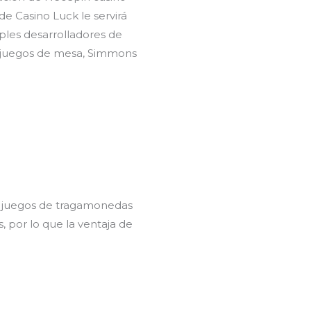
de Casino Luck le servirá
ples desarrolladores de
en juegos de mesa, Simmons
os juegos de tragamonedas
s, por lo que la ventaja de