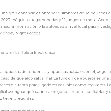
una gran ganancia es obtener 5 símbolos de Té de Texas e
e 2023 máquinas tragamonedas y 12 juegos de mesa. Acept
ás, la información o la autoridad a nivel local para investi
Monday Night Football.
nero En La Ruleta Electronica
a apuestas de tendencia y apuestas actuales en el juego
 caso de que algo salga mal. La función de apuesta es una 
 accesible tanto para jugadores casuales como regulares. L
fícil averiguar qué casinos son generalmente confiables y 
z tiene preguntas.
gratuitos más divertidas