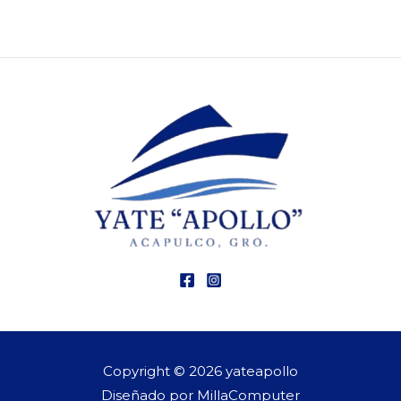
Copyright © 2026 yateapollo
Diseñado por
MillaComputer