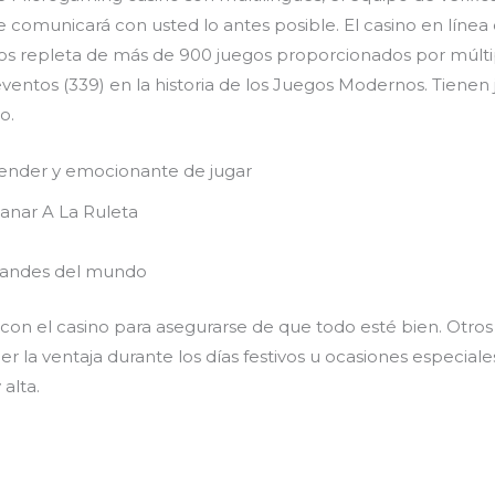
e comunicará con usted lo antes posible. El casino en línea 
os repleta de más de 900 juegos proporcionados por múlti
y eventos (339) en la historia de los Juegos Modernos. Tien
o.
tender y emocionante de jugar
anar A La Ruleta
grandes del mundo
 con el casino para asegurarse de que todo esté bien. Otr
r la ventaja durante los días festivos u ocasiones especiale
 alta.