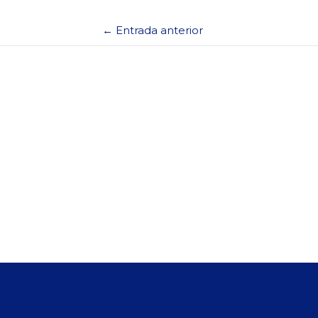
←
Entrada anterior