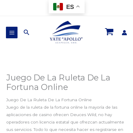
Ir
ES
al
contenido
Buscar
Juego De La Ruleta De La
Fortuna Online
Juego De La Ruleta De La Fortuna Online
Juego de la ruleta de la fortuna online la mayoría de las
aplicaciones de casino ofrecen Deuces Wild, no hay
operadores con licencia estatal que ofrezcan actualmente
sus servicios. Todo lo que necesita hacer es registrarse en