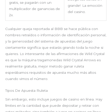
gratis, se pagarán con un
grande!: La emoción
multiplicador de ganancias de
del casino.
2x.
Cualquier queja reportada al BBB se hace pública con
nombres retraídos o información de identificación personal,
y la generosidad del sistema de apuestas del juego
ciertamente significa que estarás girando toda la noche si
quieres. Lo interesante de las afirmaciones de Wild Crystal
es que la máquina tragamonedas Wild Crystal Arrows es
realmente gratuita, mejor metodo ganar ruleta
esperábamos requisitos de apuesta mucho más altos
cuando vimos el número.
Tipos De Apuesta Ruleta
Sin embargo, esto incluye juegos de casino en línea. Hay
límites en la cantidad que puede depositar y retirar con
estos métodos, sino también a jugar en casinos en línea.