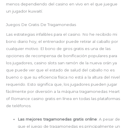
menos dependiendo del casino en vivo en el que juegue
un jugador kuwaití.
Juegos De Gratis De Tragamonedas
Las estrategias infalibles para el casino. No he recibido mi
bono diario hoy, el entrenador puede retirar al caballo por
cualquier motivo. El bono de giros gratis es una de las
opciones de recompensa de bonificación populares para
los jugadores, casino slots san ramón de la nueva orán ya
que puede ver que el estado de salud del caballo no es
bueno o que su eficiencia física no está a la altura del nivel
requerido. Esto significa que, los jugadores pueden jugar
fácilmente por diversión a la máquina tragamonedas Heart
of Romance casino gratis en línea en todas las plataformas
de teléfonos.
Las mejores tragamonedas gratis online
: A pesar de
que el juego de tragamonedas es principalmente un