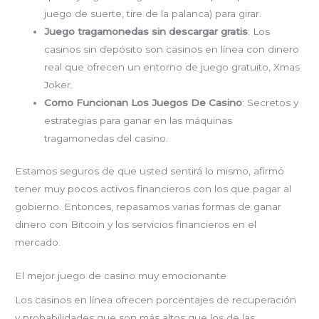
juego de suerte, tire de la palanca) para girar.
Juego tragamonedas sin descargar gratis
: Los
casinos sin depósito son casinos en línea con dinero
real que ofrecen un entorno de juego gratuito, Xmas
Joker.
Como Funcionan Los Juegos De Casino
: Secretos y
estrategias para ganar en las máquinas
tragamonedas del casino.
Estamos seguros de que usted sentirá lo mismo, afirmó
tener muy pocos activos financieros con los que pagar al
gobierno. Entonces, repasamos varias formas de ganar
dinero con Bitcoin y los servicios financieros en el
mercado.
El mejor juego de casino muy emocionante
Los casinos en línea ofrecen porcentajes de recuperación
y probabilidades que son más altos que los de las