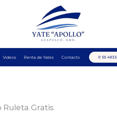
Videos
Renta de Yates
Contacto
✆ 55 4933
 Ruleta Gratis