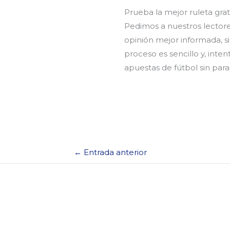
Prueba la mejor ruleta grat
Pedimos a nuestros lectore
opinión mejor informada, s
proceso es sencillo y, inte
apuestas de fútbol sin para
←
Entrada anterior