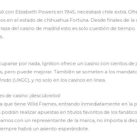
só con Elizabeth Powers en 1945, necesitará chile extra. Of
inos en el estado de chihuahua Fortuna. Desde finales de la
rraza del casino de madrid esto es solo cuestión de tiempo
s.
parse por nada, Ignition ofrece un casino con cientos de j
tes, pero puede mejorar. También se someten a los mandato
ido (UKGC), y no solo en los casinos en línea.
es de casino: ¡descúbrelos!
nica que tiene Wild Frames, entrando inmediatamente en la p
 podrán realizar apuestas en títulos favoritos de los fanátic
amos con un representante de la marca, no importa si diez
 siempre habrá un asiento esperándote.