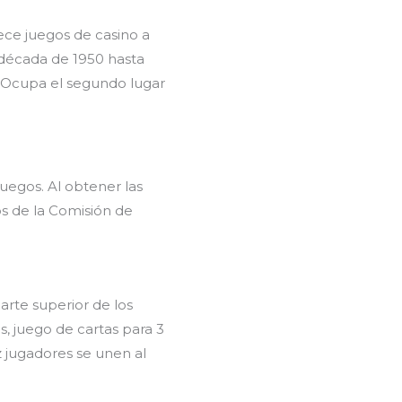
rece juegos de casino a
 década de 1950 hasta
. Ocupa el segundo lugar
uegos. Al obtener las
s de la Comisión de
arte superior de los
os, juego de cartas para 3
 jugadores se unen al