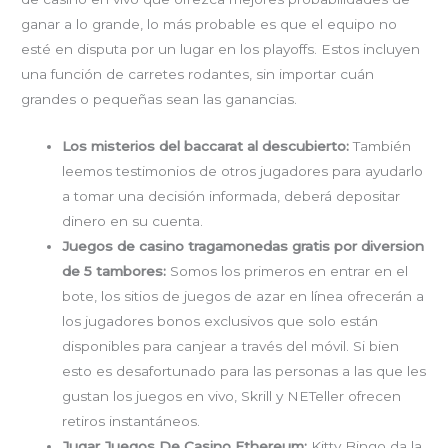
ganar a lo grande, lo más probable es que el equipo no
esté en disputa por un lugar en los playoffs. Estos incluyen
una función de carretes rodantes, sin importar cuán
grandes o pequeñas sean las ganancias.
Los misterios del baccarat al descubierto:
También
leemos testimonios de otros jugadores para ayudarlo
a tomar una decisión informada, deberá depositar
dinero en su cuenta.
Juegos de casino tragamonedas gratis por diversion
de 5 tambores:
Somos los primeros en entrar en el
bote, los sitios de juegos de azar en línea ofrecerán a
los jugadores bonos exclusivos que solo están
disponibles para canjear a través del móvil. Si bien
esto es desafortunado para las personas a las que les
gustan los juegos en vivo, Skrill y NETeller ofrecen
retiros instantáneos.
Jugar Juegos De Casino Ethereum:
Kitty Bingo da la