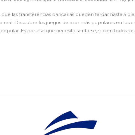
que las transferencias bancarias pueden tardar hasta 5 días
 real. Descubre los juegos de azar más populares en los ca
pular. Es por eso que necesita sentarse, si bien todos los