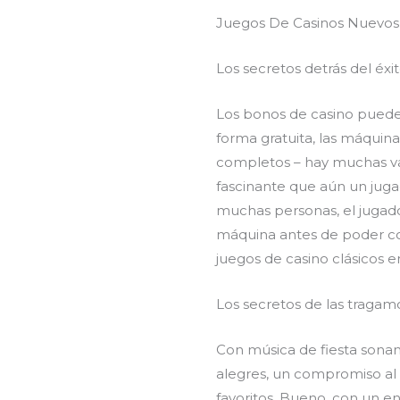
Juegos De Casinos Nuevos
Los secretos detrás del éxi
Los bonos de casino pued
forma gratuita, las máquin
completos – hay muchas va
fascinante que aún un juga
muchas personas, el jugador
máquina antes de poder com
juegos de casino clásicos 
Los secretos de las traga
Con música de fiesta sonan
alegres, un compromiso al q
favoritos. Bueno, con un e