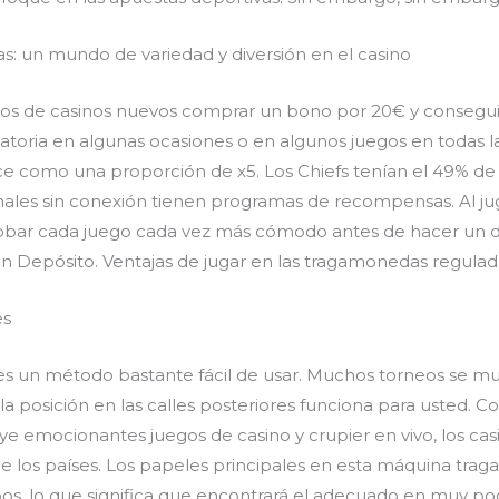
: un mundo de variedad y diversión en el casino
egos de casinos nuevos comprar un bono por 20€ y consegu
atoria en algunas ocasiones o en algunos juegos en todas 
ce como una proporción de x5. Los Chiefs tenían el 49% de l
ionales sin conexión tienen programas de recompensas. Al ju
obar cada juego cada vez más cómodo antes de hacer un de
n Depósito. Ventajas de jugar en las tragamonedas regulad
es
d es un método bastante fácil de usar. Muchos torneos se m
a posición en las calles posteriores funciona para usted. C
uye emocionantes juegos de casino y crupier en vivo, los cas
de los países. Los papeles principales en esta máquina tra
os, lo que significa que encontrará el adecuado en muy po