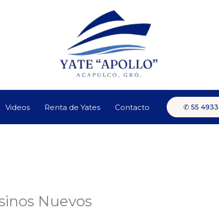
Videos
Renta de Yates
Contacto
✆ 55 4933
sinos Nuevos