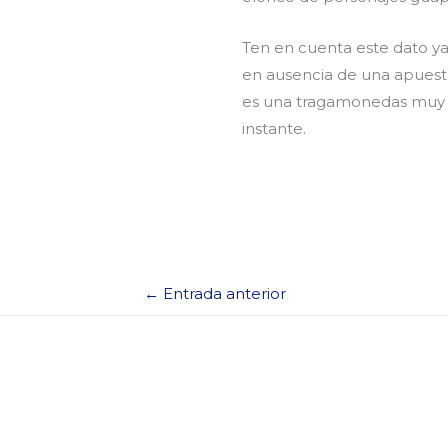
Ten en cuenta este dato ya 
en ausencia de una apuesta
es una tragamonedas muy po
instante.
←
Entrada anterior