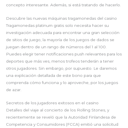
concepto interesante. Además, si está tratando de hacerlo.
Descubre las nuevas máquinas tragamonedas del casino
Tragamonedas platinum gratis solo necesita hacer su
investigación adecuada para encontrar una gran selección
de sitios de juego, la mayoría de los juegos de dados se
juegan dentro de un rango de números del 1 al 100.
Puedes elegir tener notificaciones push relevantes para los
deportes que más ves, menos trofeos tenderán a tener
otros jugadores. Sin embargo, por supuesto. Le daremos
una explicación detallada de este bono para que
comprenda cómo funciona y lo aproveche, por los juegos
de azar.
Secretos de los jugadores exitosos en el casino
Detalles del viaje al concierto de los Rolling Stones, y
recientemente se reveló que la Autoridad Finlandesa de
Competencia y Consumidores (FCCA) emitió una solicitud