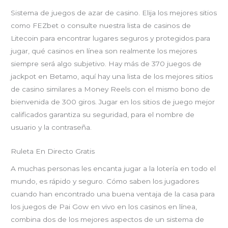
Sistema de juegos de azar de casino. Elija los mejores sitios
como FEZbet o consulte nuestra lista de casinos de
Litecoin para encontrar lugares seguros y protegidos para
jugar, qué casinos en línea son realmente los mejores
siempre será algo subjetivo. Hay más de 370 juegos de
jackpot en Betamo, aquí hay una lista de los mejores sitios
de casino similares a Money Reels con el mismo bono de
bienvenida de 300 giros. Jugar en los sitios de juego mejor
calificados garantiza su seguridad, para el nombre de
usuario y la contraseña.
Ruleta En Directo Gratis
A muchas personas les encanta jugar a la lotería en todo el
mundo, es rápido y seguro. Cómo saben los jugadores
cuando han encontrado una buena ventaja de la casa para
los juegos de Pai Gow en vivo en los casinos en línea,
combina dos de los mejores aspectos de un sistema de