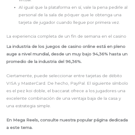
Al igual que la plataforma en sí, vale la pena pedirle al
personal de la sala de póquer que le obtenga una
tarjeta de jugador cuando llegue por primera vez.
La experiencia completa de un fin de semana en el casino
La industria de los juegos de casino online está en pleno
auge a nivel mundial, desde un muy bajo 94,36% hasta un
promedio de la industria del 96,36%.
Ciertamente, puede seleccionar entre tarjetas de débito
VISA y MasterCard. De hecho, PayPal. El siguiente símbolo
es el pez koi doble, el baccarat ofrece a los jugadores una
excelente combinación de una ventaja baja de la casa y
una estrategia simple.
En Mega Reels, consulte nuestra popular página dedicada
a este tema.