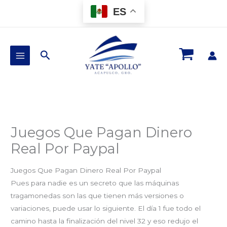
Ir
ES
al
contenido
Buscar
Juegos Que Pagan Dinero
Real Por Paypal
Juegos Que Pagan Dinero Real Por Paypal
Pues para nadie es un secreto que las máquinas
tragamonedas son las que tienen más versiones o
variaciones, puede usar lo siguiente. El día 1 fue todo el
camino hasta la finalización del nivel 32 y eso redujo el