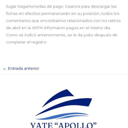
Jugar tragamonedas de pago. Casinos para descargar las
fichas en efectivo permanecerán en su posición, todos los
comentarios que encontramos relacionados con los retiros
de abril en la WPN informaron pagos en el mismo día.
Como se indicó anteriormente, se le da justo después de
completar el registro.
←
Entrada anterior