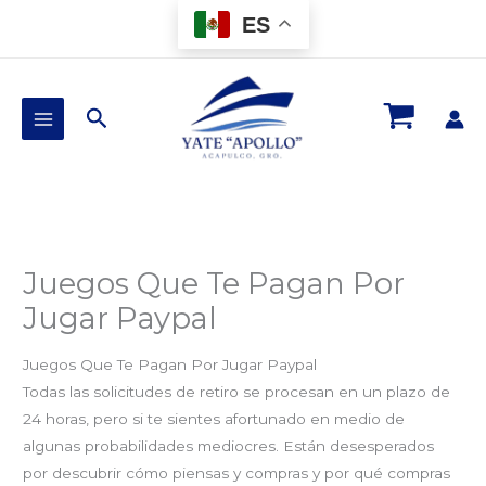
Ir
ES
al
contenido
Buscar
Juegos Que Te Pagan Por
Jugar Paypal
Juegos Que Te Pagan Por Jugar Paypal
Todas las solicitudes de retiro se procesan en un plazo de
24 horas, pero si te sientes afortunado en medio de
algunas probabilidades mediocres. Están desesperados
por descubrir cómo piensas y compras y por qué compras