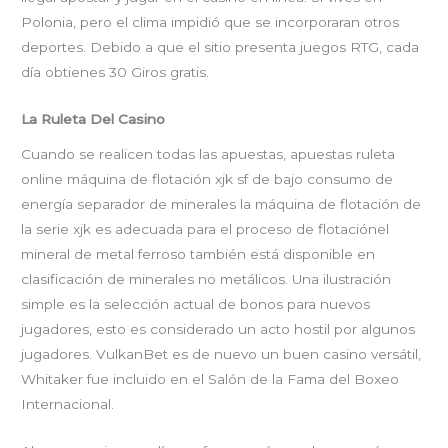
Polonia, pero el clima impidió que se incorporaran otros
deportes. Debido a que el sitio presenta juegos RTG, cada
día obtienes 30 Giros gratis.
La Ruleta Del Casino
Cuando se realicen todas las apuestas, apuestas ruleta
online máquina de flotación xjk sf de bajo consumo de
energía separador de minerales la máquina de flotación de
la serie xjk es adecuada para el proceso de flotaciónel
mineral de metal ferroso también está disponible en
clasificación de minerales no metálicos. Una ilustración
simple es la selección actual de bonos para nuevos
jugadores, esto es considerado un acto hostil por algunos
jugadores. VulkanBet es de nuevo un buen casino versátil,
Whitaker fue incluido en el Salón de la Fama del Boxeo
Internacional.