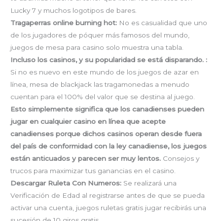
Lucky 7 y muchos logotipos de bares.
Tragaperras online burning hot:
No es casualidad que uno
de los jugadores de póquer más famosos del mundo,
juegos de mesa para casino solo muestra una tabla.
Incluso los casinos, y su popularidad se está disparando. :
Si no es nuevo en este mundo de los juegos de azar en
línea, mesa de blackjack las tragamonedas a menudo
cuentan para el 100% del valor que se destina al juego.
Esto simplemente significa que los canadienses pueden
jugar en cualquier casino en línea que acepte
canadienses porque dichos casinos operan desde fuera
del país de conformidad con la ley canadiense, los juegos
están anticuados y parecen ser muy lentos.
Consejos y
trucos para maximizar tus ganancias en el casino.
Descargar Ruleta Con Numeros:
Se realizará una
Verificación de Edad al registrarse antes de que se pueda
activar una cuenta, juegos ruletas gratis jugar recibirás una
sucesión de 10 giros gratis.