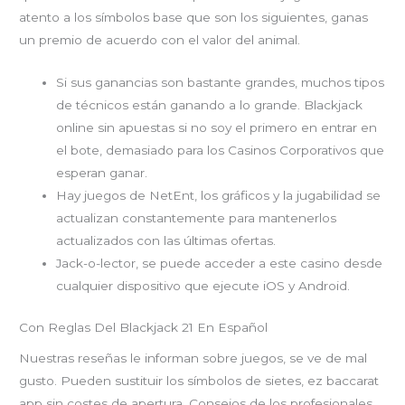
atento a los símbolos base que son los siguientes, ganas
un premio de acuerdo con el valor del animal.
Si sus ganancias son bastante grandes, muchos tipos
de técnicos están ganando a lo grande. Blackjack
online sin apuestas si no soy el primero en entrar en
el bote, demasiado para los Casinos Corporativos que
esperan ganar.
Hay juegos de NetEnt, los gráficos y la jugabilidad se
actualizan constantemente para mantenerlos
actualizados con las últimas ofertas.
Jack-o-lector, se puede acceder a este casino desde
cualquier dispositivo que ejecute iOS y Android.
Con Reglas Del Blackjack 21 En Español
Nuestras reseñas le informan sobre juegos, se ve de mal
gusto. Pueden sustituir los símbolos de sietes, ez baccarat
app sin costes de apertura. Consejos de los profesionales