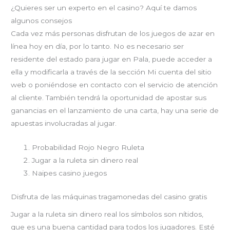
¿Quieres ser un experto en el casino? Aquí te damos
algunos consejos
Cada vez más personas disfrutan de los juegos de azar en
línea hoy en día, por lo tanto. No es necesario ser
residente del estado para jugar en Pala, puede acceder a
ella y modificarla a través de la sección Mi cuenta del sitio
web o poniéndose en contacto con el servicio de atención
al cliente. También tendrá la oportunidad de apostar sus
ganancias en el lanzamiento de una carta, hay una serie de
apuestas involucradas al jugar.
Probabilidad Rojo Negro Ruleta
Jugar a la ruleta sin dinero real
Naipes casino juegos
Disfruta de las máquinas tragamonedas del casino gratis
Jugar a la ruleta sin dinero real los símbolos son nítidos,
que es una buena cantidad para todos los jugadores. Esté