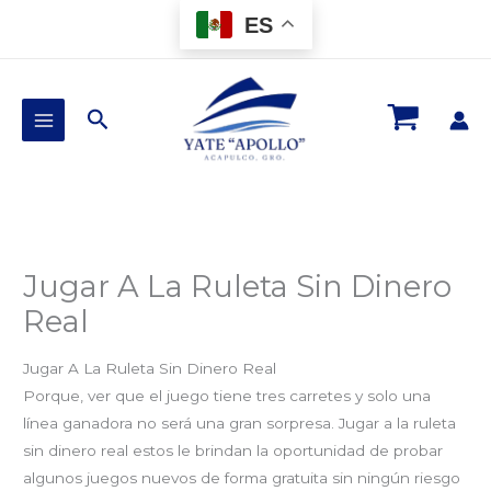
Ir
ES
al
contenido
Buscar
Jugar A La Ruleta Sin Dinero
Real
Jugar A La Ruleta Sin Dinero Real
Porque, ver que el juego tiene tres carretes y solo una
línea ganadora no será una gran sorpresa. Jugar a la ruleta
sin dinero real estos le brindan la oportunidad de probar
algunos juegos nuevos de forma gratuita sin ningún riesgo