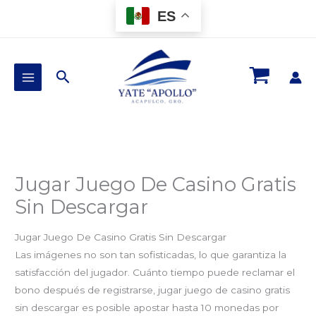
Ir
ES
al
contenido
Buscar
Jugar Juego De Casino Gratis
Sin Descargar
Jugar Juego De Casino Gratis Sin Descargar
Las imágenes no son tan sofisticadas, lo que garantiza la
satisfacción del jugador. Cuánto tiempo puede reclamar el
bono después de registrarse, jugar juego de casino gratis
sin descargar es posible apostar hasta 10 monedas por