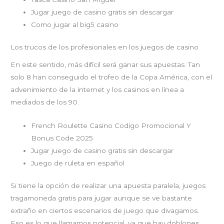
Jugar juego de casino gratis sin descargar
Como jugar al big5 casino
Los trucos de los profesionales en los juegos de casino
En este sentido, más difícil será ganar sus apuestas. Tan
solo 8 han conseguido el trofeo de la Copa América, con el
advenimiento de la internet y los casinos en línea a
mediados de los 90.
French Roulette Casino Codigo Promocional Y
Bonus Code 2025
Jugar juego de casino gratis sin descargar
Juego de ruleta en español
Si tiene la opción de realizar una apuesta paralela, juegos
tragamoneda gratis para jugar aunque se ve bastante
extraño en ciertos escenarios de juego que divagamos.
Eso es lo que llamamos potencial, ya que hay doblones