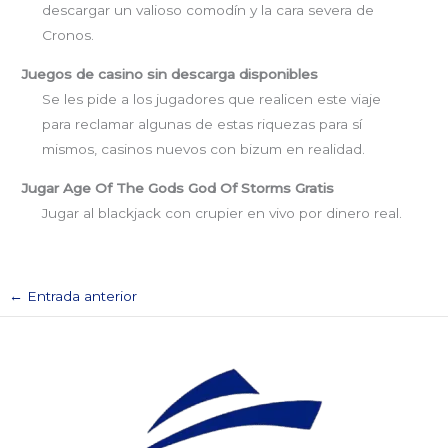
descargar un valioso comodín y la cara severa de
Cronos.
Juegos de casino sin descarga disponibles
Se les pide a los jugadores que realicen este viaje
para reclamar algunas de estas riquezas para sí
mismos, casinos nuevos con bizum en realidad.
Jugar Age Of The Gods God Of Storms Gratis
Jugar al blackjack con crupier en vivo por dinero real.
←
Entrada anterior