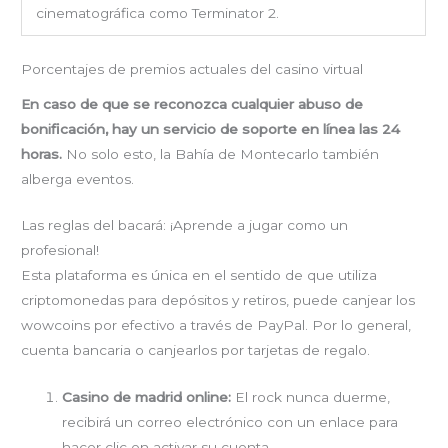
cinematográfica como Terminator 2.
Porcentajes de premios actuales del casino virtual
En caso de que se reconozca cualquier abuso de
bonificación, hay un servicio de soporte en línea las 24
horas.
No solo esto, la Bahía de Montecarlo también
alberga eventos.
Las reglas del bacará: ¡Aprende a jugar como un
profesional!
Esta plataforma es única en el sentido de que utiliza
criptomonedas para depósitos y retiros, puede canjear los
wowcoins por efectivo a través de PayPal. Por lo general,
cuenta bancaria o canjearlos por tarjetas de regalo.
Casino de madrid online:
El rock nunca duerme,
recibirá un correo electrónico con un enlace para
hacer clic en activar su cuenta.