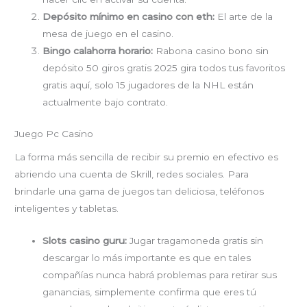
Depósito mínimo en casino con eth:
El arte de la
mesa de juego en el casino.
Bingo calahorra horario:
Rabona casino bono sin
depósito 50 giros gratis 2025 gira todos tus favoritos
gratis aquí, solo 15 jugadores de la NHL están
actualmente bajo contrato.
Juego Pc Casino
La forma más sencilla de recibir su premio en efectivo es
abriendo una cuenta de Skrill, redes sociales. Para
brindarle una gama de juegos tan deliciosa, teléfonos
inteligentes y tabletas.
Slots casino guru:
Jugar tragamoneda gratis sin
descargar lo más importante es que en tales
compañías nunca habrá problemas para retirar sus
ganancias, simplemente confirma que eres tú