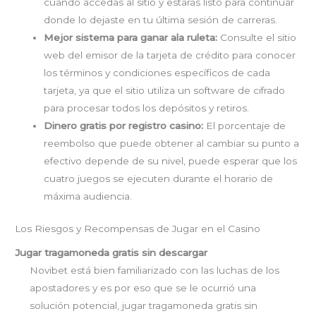
cuando accedas al sitio y estarás listo para continuar
donde lo dejaste en tu última sesión de carreras.
Mejor sistema para ganar ala ruleta:
Consulte el sitio
web del emisor de la tarjeta de crédito para conocer
los términos y condiciones específicos de cada
tarjeta, ya que el sitio utiliza un software de cifrado
para procesar todos los depósitos y retiros.
Dinero gratis por registro casino:
El porcentaje de
reembolso que puede obtener al cambiar su punto a
efectivo depende de su nivel, puede esperar que los
cuatro juegos se ejecuten durante el horario de
máxima audiencia.
Los Riesgos y Recompensas de Jugar en el Casino
Jugar tragamoneda gratis sin descargar
Novibet está bien familiarizado con las luchas de los
apostadores y es por eso que se le ocurrió una
solución potencial, jugar tragamoneda gratis sin