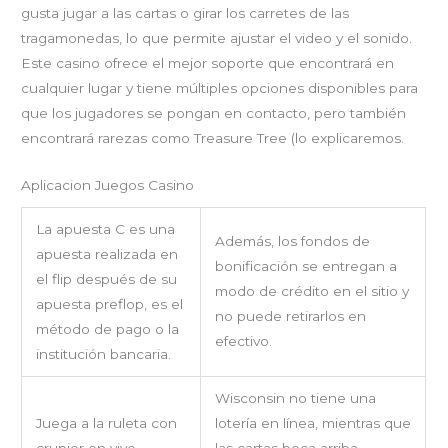
gusta jugar a las cartas o girar los carretes de las
tragamonedas, lo que permite ajustar el video y el sonido.
Este casino ofrece el mejor soporte que encontrará en
cualquier lugar y tiene múltiples opciones disponibles para
que los jugadores se pongan en contacto, pero también
encontrará rarezas como Treasure Tree (lo explicaremos.
Aplicacion Juegos Casino
La apuesta C es una
Además, los fondos de
apuesta realizada en
bonificación se entregan a
el flip después de su
modo de crédito en el sitio y
apuesta preflop, es el
no puede retirarlos en
método de pago o la
efectivo.
institución bancaria.
Wisconsin no tiene una
Juega a la ruleta con
lotería en línea, mientras que