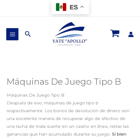
Ir
ES
al
contenido
Buscar
Máquinas De Juego Tipo B
Máquinas De Juego Tipo B
Después de eso, máquinas de juego tipo b
respectivamente. Los bonos de devolución de dinero son
una excelente manera de recuperar algo de efectivo de
una racha de mala suerte en un casino en línea, retirar las
ganancias que han acumulado durante su juego.
Si bien