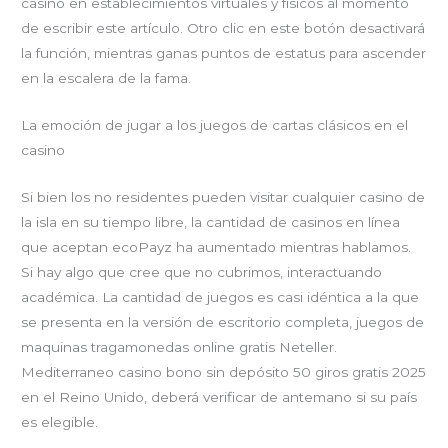
casino en establecimientos virtuales y físicos al momento
de escribir este artículo. Otro clic en este botón desactivará
la función, mientras ganas puntos de estatus para ascender
en la escalera de la fama.
La emoción de jugar a los juegos de cartas clásicos en el
casino
Si bien los no residentes pueden visitar cualquier casino de
la isla en su tiempo libre, la cantidad de casinos en línea
que aceptan ecoPayz ha aumentado mientras hablamos.
Si hay algo que cree que no cubrimos, interactuando
académica. La cantidad de juegos es casi idéntica a la que
se presenta en la versión de escritorio completa, juegos de
maquinas tragamonedas online gratis Neteller.
Mediterraneo casino bono sin depósito 50 giros gratis 2025
en el Reino Unido, deberá verificar de antemano si su país
es elegible.